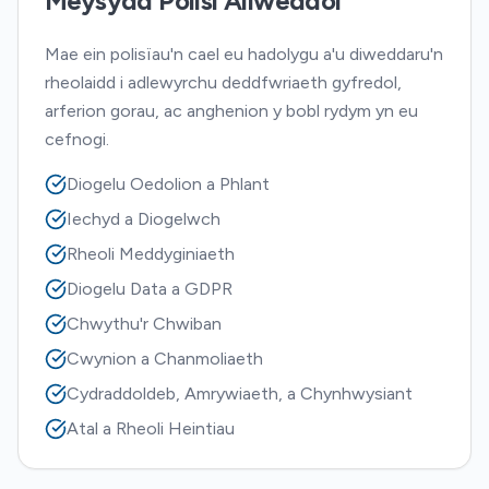
Meysydd Polisi Allweddol
Mae ein polisïau'n cael eu hadolygu a'u diweddaru'n
rheolaidd i adlewyrchu deddfwriaeth gyfredol,
arferion gorau, ac anghenion y bobl rydym yn eu
cefnogi.
Diogelu Oedolion a Phlant
Iechyd a Diogelwch
Rheoli Meddyginiaeth
Diogelu Data a GDPR
Chwythu'r Chwiban
Cwynion a Chanmoliaeth
Cydraddoldeb, Amrywiaeth, a Chynhwysiant
Atal a Rheoli Heintiau