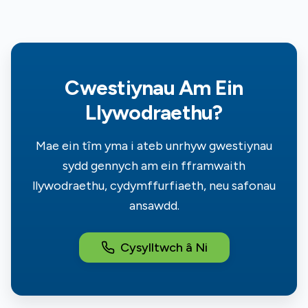
Cwestiynau Am Ein
Llywodraethu?
Mae ein tîm yma i ateb unrhyw gwestiynau
sydd gennych am ein fframwaith
llywodraethu, cydymffurfiaeth, neu safonau
ansawdd.
Cysylltwch â Ni