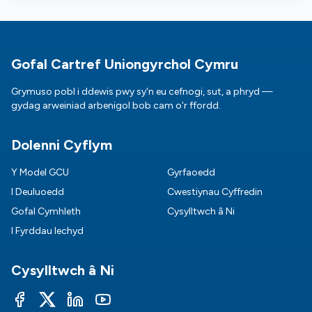
Footer
Gofal Cartref Uniongyrchol Cymru
Grymuso pobl i ddewis pwy sy'n eu cefnogi, sut, a phryd —
gydag arweiniad arbenigol bob cam o'r ffordd.
Dolenni Cyflym
Y Model GCU
Gyrfaoedd
I Deuluoedd
Cwestiynau Cyffredin
Gofal Cymhleth
Cysylltwch â Ni
I Fyrddau Iechyd
Cysylltwch â Ni