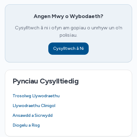
Angen Mwy o Wybodaeth?
Cysylltwch â ni i ofyn am gopïau o unrhyw un o'n
polisïau.
Cysylltwch â Ni
Pynciau Cysylltiedig
Trosolwg Llywodraethu
Llywodraethu Clinigol
Ansawdd a Sicrwydd
Diogelu a Risg